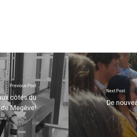
Previous Post
Next Post
aux côtés du
De nouvea
s de Megève!