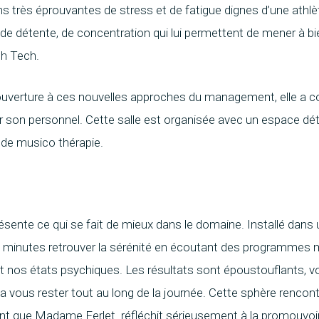
 très éprouvantes de stress et de fatigue dignes d’une athlèt
, de détente, de concentration qui lui permettent de mener 
h Tech.
 ouverture à ces nouvelles approches du management, elle 
r son personnel. Cette salle est organisée avec un espace dét
de musico thérapie.
sente ce qui se fait de mieux dans le domaine. Installé dans u
0 minutes retrouver la sérénité en écoutant des programmes 
t nos états psychiques. Les résultats sont époustouflants, v
ui va vous rester tout au long de la journée. Cette sphère renc
point que Madame Ferlet réfléchit sérieusement à la promouvo