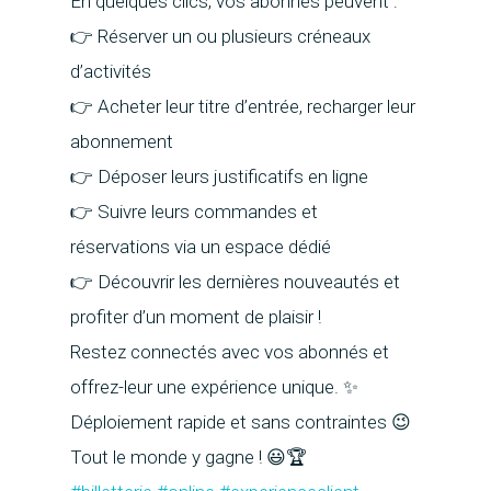
En quelques clics, vos abonnés peuvent :
👉 Réserver un ou plusieurs créneaux
d’activités
👉 Acheter leur titre d’entrée, recharger leur
abonnement
Présentation
👉 Déposer leurs justificatifs en ligne
👉 Suivre leurs commandes et
La société
Billetterie et contrôle
réservations via un espace dédié
Le support
Logiciels
Optimisation énergétiq
👉 Découvrir les dernières nouveautés et
Matériels
Piscines et parcs aquatiques
Audit et optimisation
Appli mobile Tiksy
profiter d’un moment de plaisir !
Boosters de revenus
Patinoires
Matériels de caisse &
Anticipation de vos besoin
Actualités
Restez connectés avec vos abonnés et
périphériques
Salles de sport, stades, gym
Réservation et vente en ligne
Service sur mesure
Contact
offrez-leur une expérience unique. ✨
golfs, cours de tennis
Imprimantes caisse et burea
Contrôle et vente mobiles pa
Accès client
Déploiement rapide et sans contraintes 😉
Parcs de loisirs
Tourniquets tripodes & Portil
PDA
Tout le monde y gagne ! 😃🏆
Espaces culturels
Tambours rotatifs
Guichet multifonction
FR